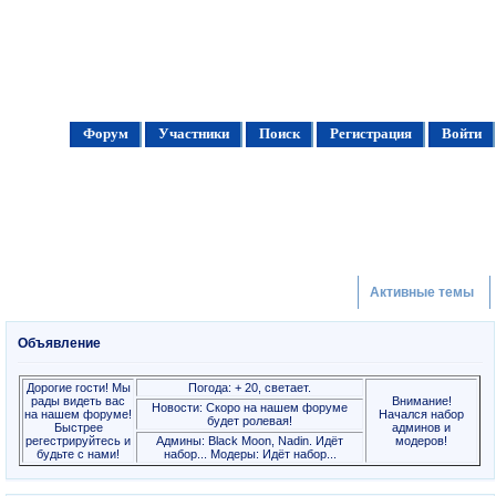
Форум
Участники
Поиск
Регистрация
Войти
Активные темы
Объявление
Дорогие гости! Мы
Погода: + 20, светает.
рады видеть вас
Внимание!
Новости: Скоро на нашем форуме
на нашем форуме!
Начался набор
будет ролевая!
Быстрее
админов и
регестрируйтесь и
Админы: Black Moon, Nadin. Идёт
модеров!
будьте с нами!
набор... Модеры: Идёт набор...