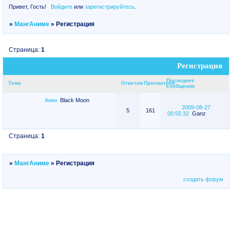
Привет, Гость!
Войдите
или
зарегистрируйтесь
.
»
МангАниме
»
Регистрация
Страница:
1
Регистрация
Последнее
Тема
Ответов
Просмотров
сообщение
Анки
Black Moon
2009-08-27
5
161
00:55:32
Ganz
Страница:
1
»
МангАниме
»
Регистрация
создать форум