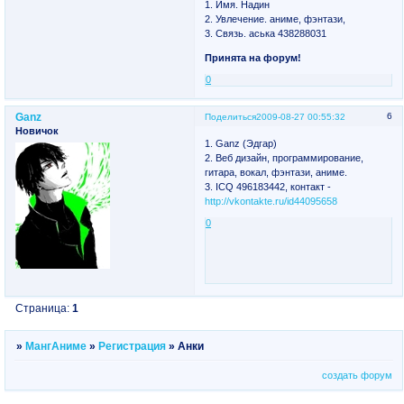
1. Имя. Надин
2. Увлечение. аниме, фэнтази,
3. Связь. аська 438288031
Принята на форум!
0
Ganz
6
Поделиться
2009-08-27 00:55:32
Новичок
1. Ganz (Эдгар)
2. Веб дизайн, программирование,
гитара, вокал, фэнтази, аниме.
3. ICQ 496183442, контакт -
http://vkontakte.ru/id44095658
0
Страница:
1
»
МангАниме
»
Регистрация
»
Анки
создать форум