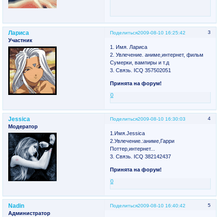
Лариса
3
Поделиться
2009-08-10 16:25:42
Участник
1. Имя. Лариса
2. Увлечение. аниме,интернет, фильм
Сумерки, вампиры и т.д
3. Связь. ICQ 357502051
Принята на форум!
0
Jessica
4
Поделиться
2009-08-10 16:30:03
Модератор
1.Имя.Jessica
2.Увлечение.:аниме,Гарри
Поттер,интернет...
3. Связь. ICQ 382142437
Принята на форум!
0
Nadin
5
Поделиться
2009-08-10 16:40:42
Администратор