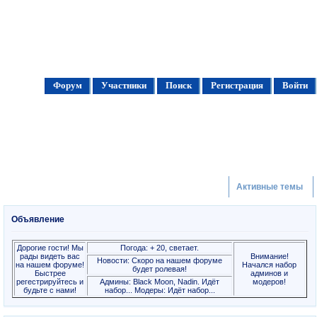
Форум
Участники
Поиск
Регистрация
Войти
Активные темы
Объявление
Дорогие гости! Мы
Погода: + 20, светает.
рады видеть вас
Внимание!
Новости: Скоро на нашем форуме
на нашем форуме!
Начался набор
будет ролевая!
Быстрее
админов и
регестрируйтесь и
Админы: Black Moon, Nadin. Идёт
модеров!
будьте с нами!
набор... Модеры: Идёт набор...