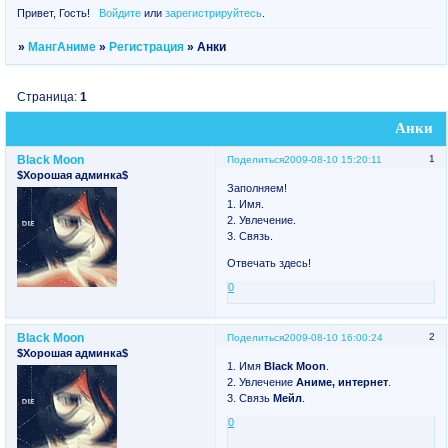
Привет, Гость!
Войдите
или
зарегистрируйтесь
.
»
МангАниме
»
Регистрация
»
Анки
Страница:
1
Анки
Black Moon
1
Поделиться
2009-08-10 15:20:11
$Хорошая админка$
Заполняем!
1. Имя.
2. Увлечение.
3. Связь.
Отвечать здесь!
0
Black Moon
2
Поделиться
2009-08-10 16:00:24
$Хорошая админка$
1. Имя
Black Moon
.
2. Увлечение
Аниме, интернет
.
3. Связь
Мейл
.
0