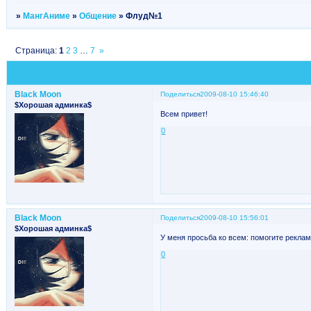
»
МангАниме
»
Общение
»
Флуд№1
Страница:
1
2
3
…
7
»
Black Moon
Поделиться
2009-08-10 15:46:40
$Хорошая админка$
Всем привет!
0
Black Moon
Поделиться
2009-08-10 15:56:01
$Хорошая админка$
У меня просьба ко всем: помогите реклам
0