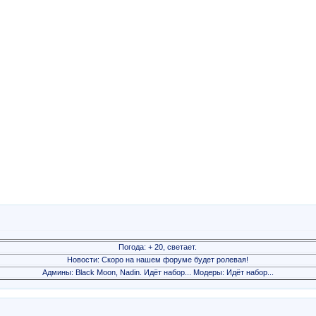
Погода: + 20, светает.
Новости: Скоро на нашем форуме будет ролевая!
Админы: Black Moon, Nadin. Идёт набор... Модеры: Идёт набор...