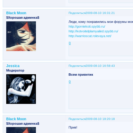
Black Moon
Поделиться
2009-08-10 16:31:21
$Хорошая админка$
Люди, кому понравились мои форумы мож
http://gorniekoti.spybb.ru/
http://kotvoitelplamyailed.spybb.ru/
http://warrioscat.rolevaya.net/
0
Jessica
Поделиться
2009-08-10 16:58:43
Модератор
Всем приветик
0
Black Moon
Поделиться
2009-08-10 18:20:18
$Хорошая админка$
Прив!